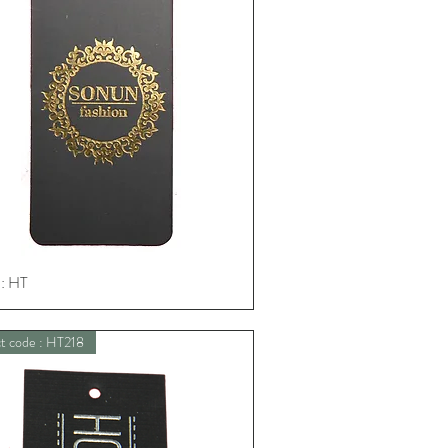
: HT
Schnellansicht
t code : HT218