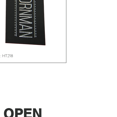
: HT218
Schnellansicht
 OPEN