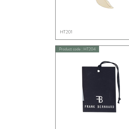
HT201
Schnellansicht
Product code : HT204