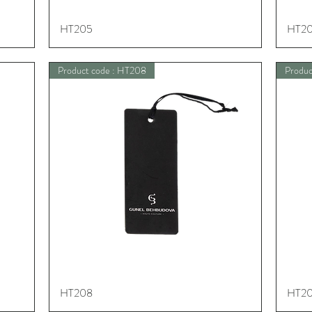
HT205
Schnellansicht
HT2
Product code : HT208
Produc
HT208
Schnellansicht
HT2