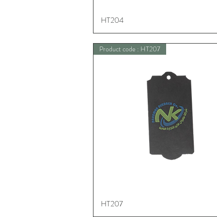
HT204
Schnellansicht
Product code : HT207
HT207
Schnellansicht