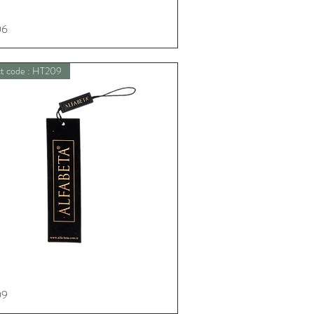
06
Schnellansicht
t code : HT209
09
Schnellansicht