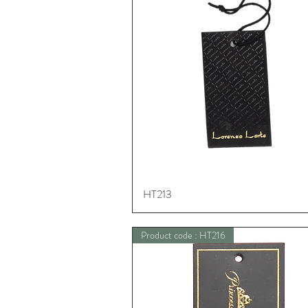
HT213
Schnellansicht
Product code : HT216