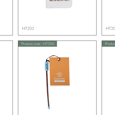
HT202
Schnellansicht
HT2
Product code : HT204
Produc