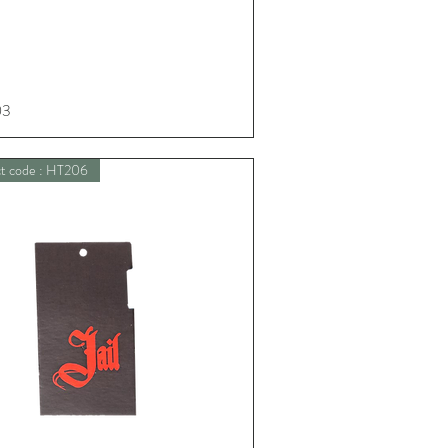
03
Schnellansicht
t code : HT206