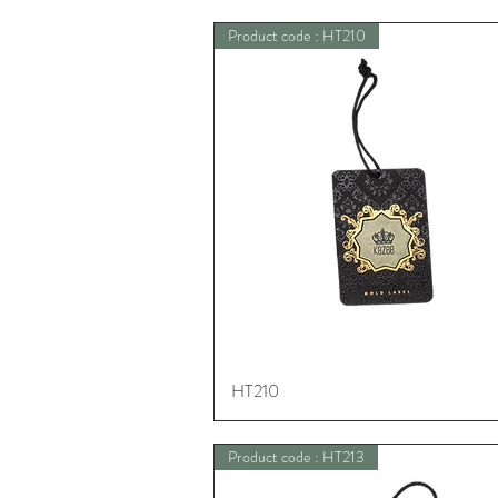
Product code : HT210
HT210
Schnellansicht
Product code : HT213