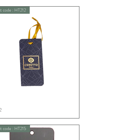
t code : HT212
2
Schnellansicht
t code : HT215