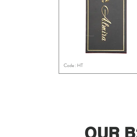
Code : HT
Schnellansicht
OUR B