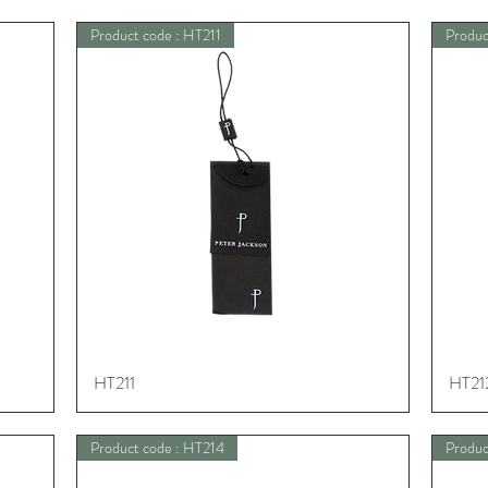
Product code : HT211
Produc
HT211
Schnellansicht
HT21
Product code : HT214
Produc