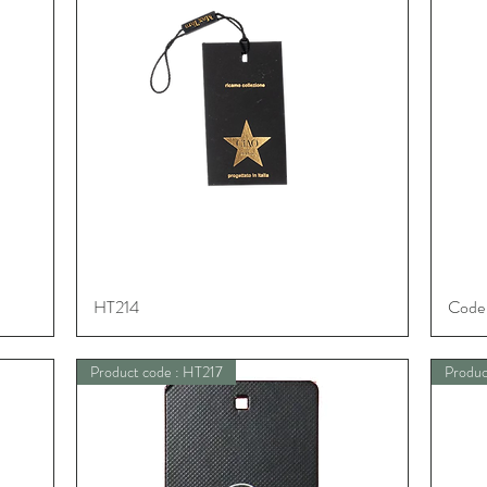
HT214
Schnellansicht
Code 
Product code : HT217
Produc