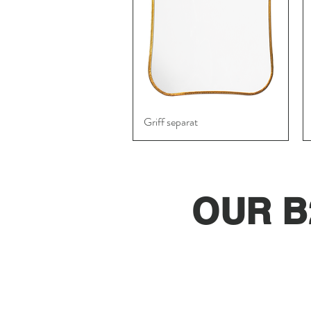
Griff separat
Schnellansicht
OUR B