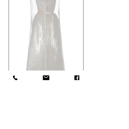
Ausstellungsraummodell
OUR
B2B