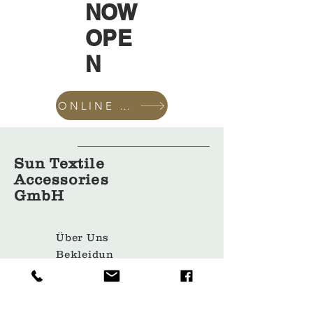
NOW
OPE
N
ONLINE SHOP
Sun Textile
Accessories
GmbH
Über Uns
Bekleidun
gshüllen
Kleiderbü
gel