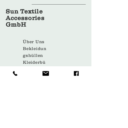
Sun Textile
Accessories
GmbH
Über Uns
Bekleidun
gshüllen
Kleiderbü
gel
Taschen
Verpacku
ng
Kontakt
Middelicher Straße
305 45892
Gelsenkirchen/DE