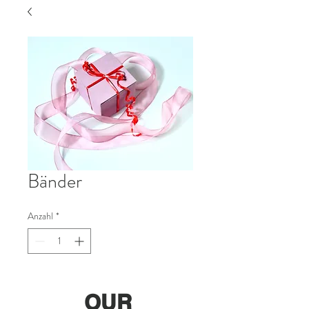
Bänder
Anzahl
*
OUR