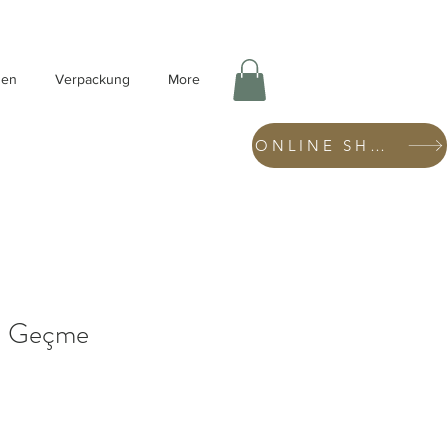
hen
Verpackung
More
ONLINE SHOP
n Geçme