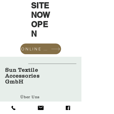
SITE
NOW
OPE
N
ONLINE SHOP
Sun Textile
Accessories
GmbH
Über Uns
Bekleidun
gshüllen